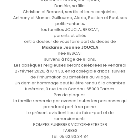
Danièle, sa fille;
Christian et Bernard, ses fils et leurs conjointes;
Anthony et Manon, Guillaume, Alexia, Bastien et Paul, ses
petits-enfants;
les familles JOUCLA, RESCAT,
parents et alliés
ont la douleur de vous faire part du décès de
Madame Jeanne JOUCLA
née RESCAT
survenu à l’âge de 91 ans.
Les obsèques religieuses seront célébrées le vendredi
27 février 2026, à 10 h 30, en la collégiale d’Ibos, suivies
de l’inhumation au cimetière du village.
Un dernier hommage peut lui être rendu à la chambre
funéraire, 9 rue Louis Caddau, 65000 Tarbes.
Pas de plaques.
La famille remercie par avance toutes les personnes qui
prendront part à sa peine.
Le présent avis tient lieu de faire-part et de
remerciements.
POMPES FUNEBRES VICTOR-BETBEDER
TARBES
Tél. 05.62.93.34.84