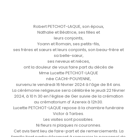
Robert PETCHOT-LAQUE, son époux,
Nathalie et Béatrice, ses filles et
leurs conjoints,
Yoann et Romain, ses petits-fils,
ses frères et sœurs et leurs conjoints, son beau-frère et
sa belle-sœur,
ses neveux et nièces,
ont la douleur de vous faire part du décès de
Mme Lucette PETCHOT-LAQUE
née CACHI-POUYENNE,
survenu le vendredi 16 février 2024 à l’âge de 84 ans.
La cérémonie religieuse sera célébrée le jeudi 22 février
2024, à 10 h 30 en l’église de Ger suivie de la crémation
au crématorium d’ Azereix à 12h30.
Lucette PETCHOT-LAQUE repose à la chambre funéraire
Victor à Tarbes.
Les visites sont possibles.
Ni fleurs ni plaques ni couronnes.
Cet avis tient lieu de faire-part et de remerciements. La
famille tient particulièrement à remercier le personnel de