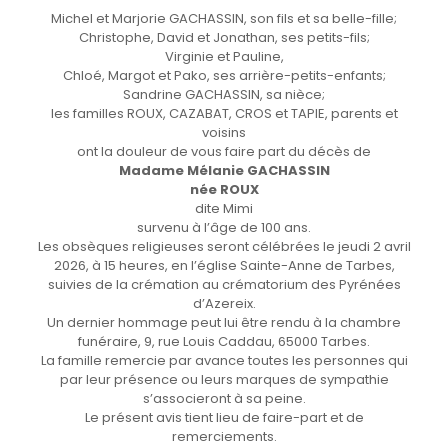
Michel et Marjorie GACHASSIN, son fils et sa belle-fille;
Christophe, David et Jonathan, ses petits-fils;
Virginie et Pauline,
Chloé, Margot et Pako, ses arrière-petits-enfants;
Sandrine GACHASSIN, sa nièce;
les familles ROUX, CAZABAT, CROS et TAPIE, parents et
voisins
ont la douleur de vous faire part du décès de
Madame Mélanie GACHASSIN
née ROUX
dite Mimi
survenu à l’âge de 100 ans.
Les obsèques religieuses seront célébrées le jeudi 2 avril
2026, à 15 heures, en l’église Sainte-Anne de Tarbes,
suivies de la crémation au crématorium des Pyrénées
d’Azereix.
Un dernier hommage peut lui être rendu à la chambre
funéraire, 9, rue Louis Caddau, 65000 Tarbes.
La famille remercie par avance toutes les personnes qui
par leur présence ou leurs marques de sympathie
s’associeront à sa peine.
Le présent avis tient lieu de faire-part et de
remerciements.