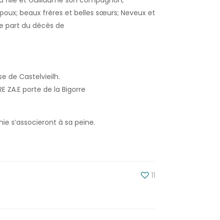
sa fille et Guillaume son compagnon;
époux; beaux frères et belles sœurs; Neveux et
ire part du décès de
se de Castelvieilh.
 ZA.E porte de la Bigorre
ie s’associeront à sa peine.
11