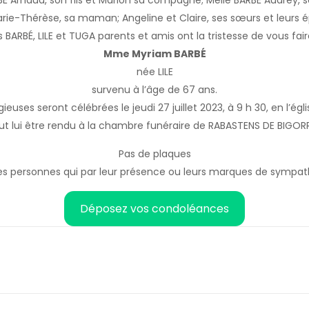
É Arnaud, son fils et Marion sa compagne; Melle BARBÉ Audrey, 
 Marie-Thérèse, sa maman; Angeline et Claire, ses sœurs et leurs 
s BARBÉ, LILE et TUGA parents et amis ont la tristesse de vous fa
Mme Myriam BARBÉ
née LILE
survenu à l’âge de 67 ans.
ieuses seront célébrées le jeudi 27 juillet 2023, à 9 h 30, en l’égli
lui être rendu à la chambre funéraire de RABASTENS DE BIGORRE
Pas de plaques
les personnes qui par leur présence ou leurs marques de sympath
Déposez vos condoléances