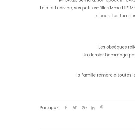
Mr BARBÉ Bernard, son époux Mr BARB
Lola et Ludivine, ses petites-filles Mme LILE
nièces; Les famille
Les obsèques relig
Un dernier hommage peut 
la famille remercie toutes 
Partagez