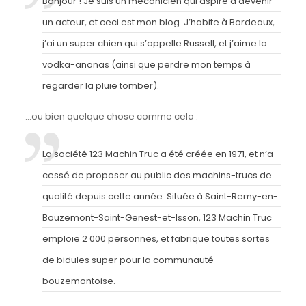
Bonjour ! Je suis un mécanicien qui aspire à devenir
un acteur, et ceci est mon blog. J’habite à Bordeaux,
j’ai un super chien qui s’appelle Russell, et j’aime la
vodka-ananas (ainsi que perdre mon temps à
regarder la pluie tomber).
…ou bien quelque chose comme cela :
La société 123 Machin Truc a été créée en 1971, et n’a
cessé de proposer au public des machins-trucs de
qualité depuis cette année. Située à Saint-Remy-en-
Bouzemont-Saint-Genest-et-Isson, 123 Machin Truc
emploie 2 000 personnes, et fabrique toutes sortes
de bidules super pour la communauté
bouzemontoise.